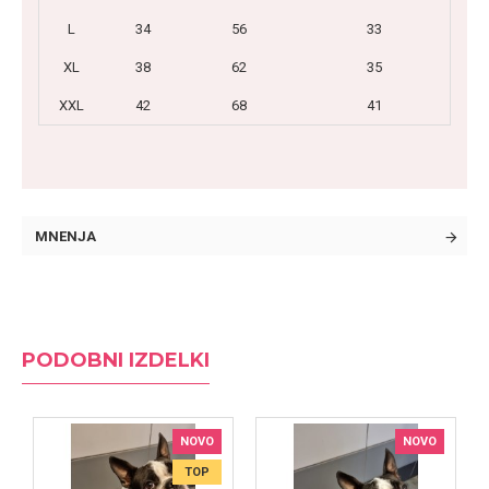
L
34
56
33
XL
38
62
35
XXL
42
68
41
MNENJA
PODOBNI IZDELKI
NOVO
NOVO
TOP