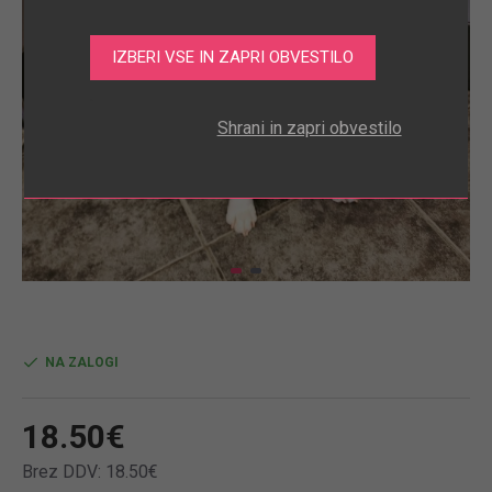
.
Shrani in zapri obvestilo
NA ZALOGI
18.50€
Brez DDV: 18.50€