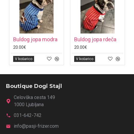
Buldog jopa modra
Buldog jopa rdeča
20.00€
20.00€
V košarico
V košarico
Boutique Dogi Stajl
Celovška cesta 149
1000 Ljubljana
031-642-742
info@pasji-frizer.com