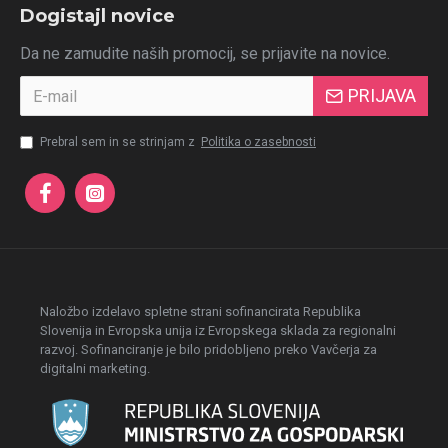
Dogistajl novice
Da ne zamudite naših promocij, se prijavite na novice.
PRIJAVA
Prebral sem in se strinjam z
Politika o zasebnosti
Naložbo izdelavo spletne strani sofinancirata Republika
Slovenija in Evropska unija iz Evropskega sklada za regionalni
razvoj. Sofinanciranje je bilo pridobljeno preko Vavčerja za
digitalni marketing.