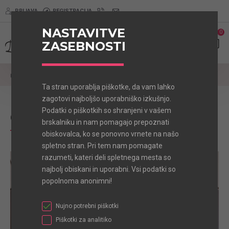
PRIJAVA
REGISTRACIJA
NASTAVITVE
0
0
ZASEBNOSTI
Pasja Oblačila
Puloverji
OFF HOODIE
Ta stran uporablja piškotke, da vam lahko
zagotovi najboljšo uporabniško izkušnjo.
Podatki o piškotkih so shranjeni v vašem
OFF HOODIE
brskalniku in nam pomagajo prepoznati
obiskovalca, ko se ponovno vrnete na našo
spletno stran. Pri tem nam pomagate
razumeti, kateri deli spletnega mesta so
NOVO
najbolj obiskani in uporabni. Vsi podatki so
TOP
popolnoma anonimni!
Nujno potrebni piškotki
Piškotki za analitiko