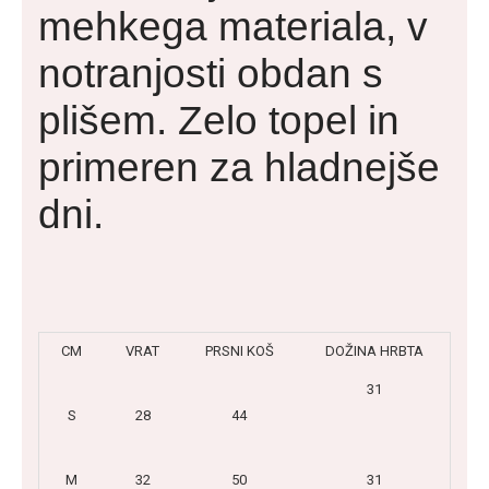
mehkega materiala, v
notranjosti obdan s
plišem. Zelo topel in
primeren za hladnejše
dni.
CM
VRAT
PRSNI KOŠ
DOŽINA HRBTA
31
S
28
44
M
32
50
31