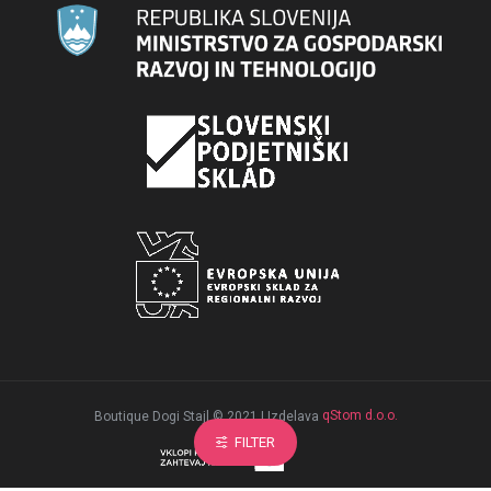
qStom d.o.o.
Boutique Dogi Stajl © 2021 | Izdelava
FILTER