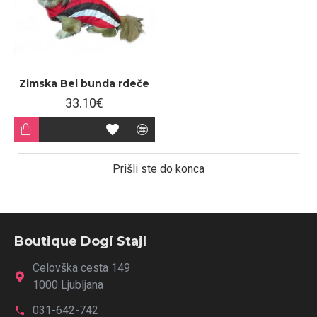
Zimska Bei bunda rdeče
33.10€
Prišli ste do konca
Boutique Dogi Stajl
Celovška cesta 149
1000 Ljubljana
031-642-742