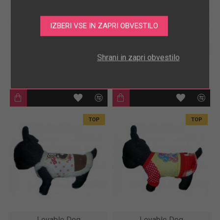
.
Jeans hlače
Lovable Dog
Shrani in zapri obvestilo
28.60€
LD. Candy Roza
27.60€
TOP
TOP
Lovable Dog
Lovable Dog