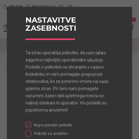
PRIJAVA
REGISTRACIJA
NASTAVITVE
0
0
ZASEBNOSTI
Pasja Oblačila
Obleke
Ta stran uporablja piškotke, da vam lahko
zagotovi najboljšo uporabniško izkušnjo.
Podatki o piškotkih so shranjeni v vašem
Obleke
brskalniku in nam pomagajo prepoznati
obiskovalca, ko se ponovno vrnete na našo
0
spletno stran. Pri tem nam pomagate
razumeti, kateri deli spletnega mesta so
najbolj obiskani in uporabni. Vsi podatki so
popolnoma anonimni!
Nujno potrebni piškotki
Piškotki za analitiko