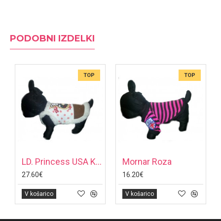
PODOBNI IZDELKI
TOP
TOP
LD. Princess USA Kapučino
Mornar Roza
27.60€
16.20€
V košarico
V košarico