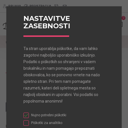
PRIJAVA
REGISTRACIJA
NASTAVITVE
0
0
ZASEBNOSTI
Pasja Oblačila
Dežni plašči za pse
Dežni plašč FBI Modra
Ta stran uporablja piškotke, da vam lahko
zagotovi najboljšo uporabniško izkušnjo.
Podatki o piškotkih so shranjeni v vašem
Dežni plašč FBI Modra
brskalniku in nam pomagajo prepoznati
obiskovalca, ko se ponovno vrnete na našo
spletno stran. Pri tem nam pomagate
razumeti, kateri deli spletnega mesta so
TOP
ONLINE ONLY
najbolj obiskani in uporabni. Vsi podatki so
popolnoma anonimni!
Nujno potrebni piškotki
Piškotki za analitiko