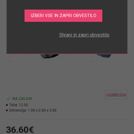
.
Shrani in zapri obvestilo
Lovable Dog
NA ZALOGI
Teža:
12.50
Dimenzija:
1.00 x 2.00 x 3.00
36.60€