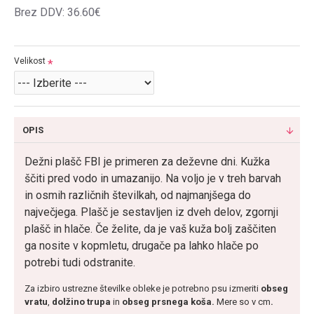
Brez DDV: 36.60€
Velikost
OPIS
Dežni plašč FBI je primeren za deževne dni. Kužka
ščiti pred vodo in umazanijo. Na voljo je v treh barvah
in osmih različnih številkah, od najmanjšega do
največjega. Plašč je sestavljen iz dveh delov, zgornji
plašč in hlače. Če želite, da je vaš kuža bolj zaščiten
ga nosite v kopmletu, drugače pa lahko hlače po
potrebi tudi odstranite.
Za izbiro ustrezne številke obleke je potrebno psu izmeriti
obseg
vratu
,
dolžino trupa
in
obseg prsnega
koša.
Mere so v cm
.