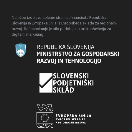
Naložbo izdelavo spletne strani sofinancirata Republika
Slovenija in Evropska unija iz Evropskega sklada za regionalni
razvoj. Sofinanciranje je bilo pridobljeno preko Vavčerja za
digitalni marketing.