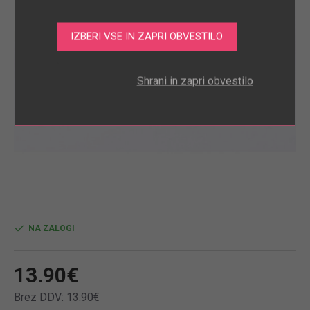
.
Shrani in zapri obvestilo
NA ZALOGI
13.90€
Brez DDV: 13.90€