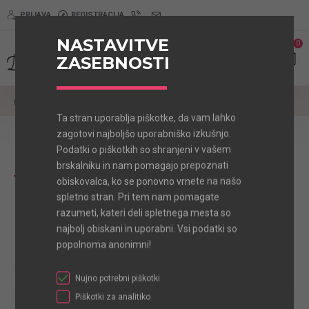
PRIJAVA
REGISTRACIJA
NASTAVITVE
0
0
ZASEBNOSTI
Ovratnice
Psi manjše in srednje rasti
Daisy rožnata
Ta stran uporablja piškotke, da vam lahko
zagotovi najboljšo uporabniško izkušnjo.
Podatki o piškotkih so shranjeni v vašem
Daisy rožnata
brskalniku in nam pomagajo prepoznati
obiskovalca, ko se ponovno vrnete na našo
spletno stran. Pri tem nam pomagate
razumeti, kateri deli spletnega mesta so
TOP
najbolj obiskani in uporabni. Vsi podatki so
popolnoma anonimni!
Nujno potrebni piškotki
Piškotki za analitiko