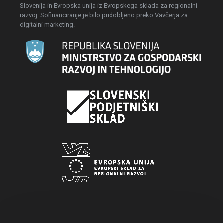
Slovenija in Evropska unija iz Evropskega sklada za regionalni
razvoj. Sofinanciranje je bilo pridobljeno preko Vavčerja za
digitalni marketing.