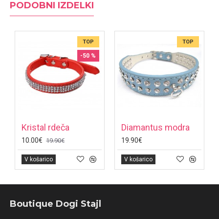
PODOBNI IZDELKI
TOP
TOP
-50 %
Kristal rdeča
Diamantus modra
10.00€
19.90€
19.90€
V košarico
V košarico
Boutique Dogi Stajl