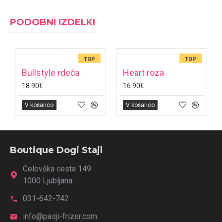
PODOBNI IZDELKI
TOP
TOP
Bullstyle rdeča
Heart roza
18.90€
16.90€
V košarico
V košarico
Boutique Dogi Stajl
Celovška cesta 149
1000 Ljubljana
031-642-742
info@pasji-frizer.com